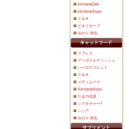
kitchen&Deli
kitchen&Aspic
Ｃ＆Ｒ
ビオリオーブ
みのり 魚缶
クプレラ
アーガイルディッシュ
ハーロウブレンド
Ｃ＆Ｒ
メディムース
Kitchen&Aspic
たまの伝説
シグネチャー7
シシア
みのり 魚缶