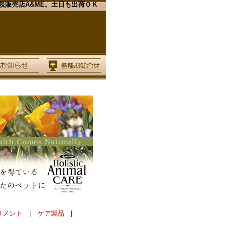
販売店A&ME。土日も出荷ＯＫ
リメント
|
ケア製品
|