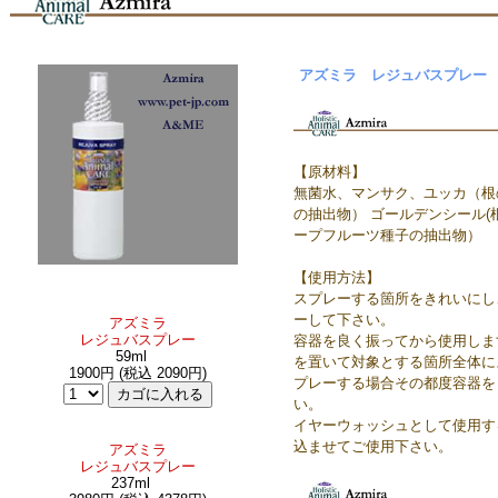
アズミラ レジュバスプレー
【原材料】
無菌水、マンサク、ユッカ（根
の抽出物） ゴールデンシール(根の抽
ープフルーツ種子の抽出物）
【使用方法】
スプレーする箇所をきれいにし
ーして下さい。
アズミラ
レジュバスプレー
容器を良く振ってから使用しま
59ml
を置いて対象とする箇所全体に
1900円 (税込 2090円)
プレーする場合その都度容器を
い。
イヤーウォッシュとして使用す
込ませてご使用下さい。
アズミラ
レジュバスプレー
237ml