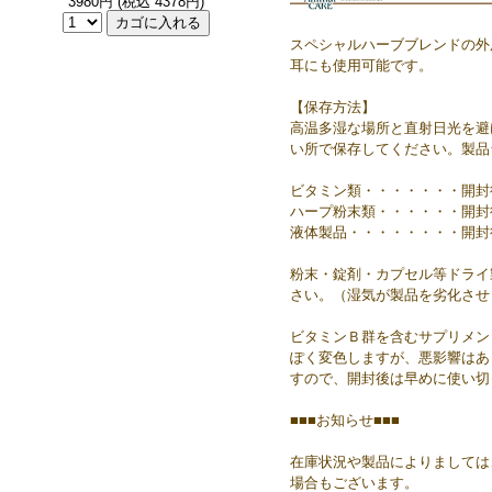
3980円 (税込 4378円)
スペシャルハーブブレンドの外
耳にも使用可能です。
【保存方法】
高温多湿な場所と直射日光を避
い所で保存してください。製品
ビタミン類・・・・・・・開封後
ハープ粉末類・・・・・・開封
液体製品・・・・・・・・開封
粉末・錠剤・カプセル等ドライ
さい。（湿気が製品を劣化させ
ビタミンＢ群を含むサプリメン
ぽく変色しますが、悪影響はあ
すので、開封後は早めに使い切
■■■お知らせ■■■
在庫状況や製品によりましては
場合もございます。