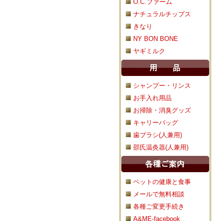
O.C.ファーム
ナチュラルチップス
きなり
NY BON BONE
ヤギミルク
シャンプー・リンス
お手入れ用品
お掃除・消臭グッズ
キャリーバッグ
歯ブラシ(人兼用)
邵氏温灸器(人兼用)
ペットの健康と食事
メールで無料相談
各種ご変更手続き
A&ME-facebook