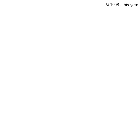
©
1998 - this yea