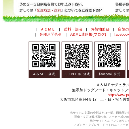
|
Ａ＆ＭＥ
|
送料・決済
|
お荷物追跡
|
店舗の
|
各種お問合せ
|
A&ME連絡帳(ブログ)
|
faceboo
Ａ＆ＭＥナチュラ
無添加ドッグフード・キャットフ
http://www.p
大阪市旭区高殿4-9-17 土・日・祝も
当サイトの文章の全部または一部、画像等の
画像・文言は弊社著作物、メーカー或いは
弊社サイトへのリンクはリン
アズミラ・クプレラ・ドットわん・アーガイ