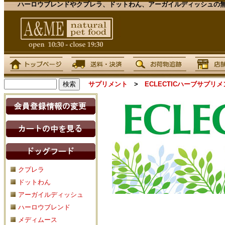
ハーロウブレンドやクプレラ、ドットわん、アーガイルディッシュの無
サプリメント
>
ECLECTICハーブサプ
クプレラ
ドットわん
アーガイルディッシュ
ハーロウブレンド
メディムース