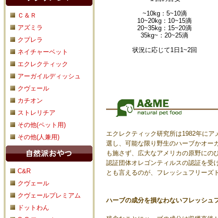
~10kg：5~10滴
Ｃ＆Ｒ
10~20kg：10~15滴
アズミラ
20~35kg：15~20滴
35kg~：20~25滴
クプレラ
状況に応じて1日1~2回
ネイチャーベット
エクレクティック
アーガイルディッシュ
クヴェール
カチオン
ストレリチア
その他(ペット用)
エクレクティック研究所は1982年に
その他(人兼用)
選し、可能な限り野生のハーブかオー
も施さず、広大なアメリカの原野にの
認証団体オレゴンティルスの認証を受
C&R
とも言えるのが、フレッシュフリーズ
クヴェール
クヴェールプレミアム
ハーブの成分を損なわないフレッシュフ
ドットわん