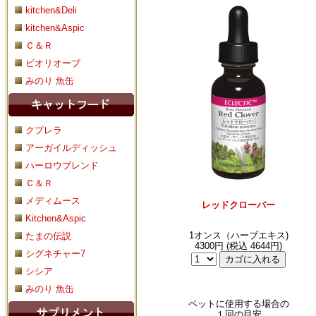
kitchen&Deli
kitchen&Aspic
Ｃ＆Ｒ
ビオリオーブ
みのり 魚缶
クプレラ
アーガイルディッシュ
ハーロウブレンド
Ｃ＆Ｒ
メディムース
レッドクローバー
Kitchen&Aspic
1オンス（ハーブエキス)
たまの伝説
4300円 (税込 4644円)
シグネチャー7
シシア
みのり 魚缶
ペットに使用する場合の
１回の目安