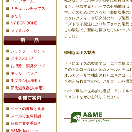
残念なことにハーブの成分は収穫直後
O.C.ファーム
また、乾燥するとハーブの有効成分は
ナチュラルチップス
す。そのためにできるだけ新鮮な生の
きなり
エクレクティック研究所のハーブ製品
NY BON BONE
ーズドライ製法により加工された製品
この製法で、新鮮な摘みたてのハーブ
ヤギミルク
ました。
シャンプー・リンス
特殊なエキス製法
お手入れ用品
さらにエキスの製造では、エキス抽出
お掃除・消臭グッズ
このアルコールはオルガノールと呼ば
キャリーバッグ
オルガノールで抽出されたエキスは、
歯ブラシ(人兼用)
き換えられますので、アルコールを摂
邵氏温灸器(人兼用)
ハーブ療法の世界的な権威、アンドル
リメントをぜひお試しください。
ペットの健康と食事
メールで無料相談
各種ご変更手続き
A&ME-facebook