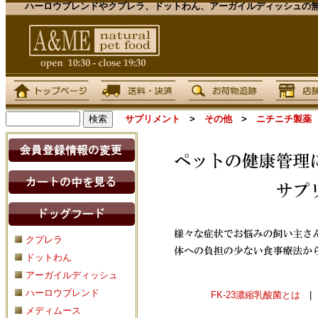
ハーロウブレンドやクプレラ、ドットわん、アーガイルディッシュの無
サプリメント
>
その他
>
ニチニチ製薬 
クプレラ
ドットわん
アーガイルディッシュ
ハーロウブレンド
FK-23濃縮乳酸菌とは
メディムース