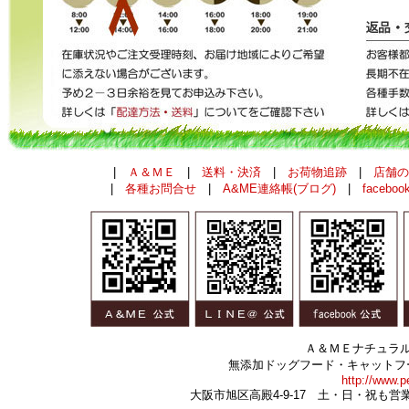
|
Ａ＆ＭＥ
|
送料・決済
|
お荷物追跡
|
店舗の
|
各種お問合せ
|
A&ME連絡帳(ブログ)
|
faceboo
Ａ＆ＭＥナチュラ
無添加ドッグフード・キャットフ
http://www.p
大阪市旭区高殿4-9-17 土・日・祝も