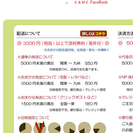
→
Ａ＆ＭＥ FaceBook