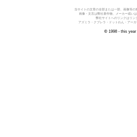
当サイトの文章の全部または一部、画像等の
画像・文言は弊社著作物、メーカー或いは
弊社サイトへのリンクはリン
アズミラ・クプレラ・ドットわん・アーガイ
©
1998 - this yea