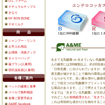
O.C.ファーム
ナチュラルチップス
きなり
NY BON BONE
ヤギミルク
シャンプー・リンス
お手入れ用品
お掃除・消臭グッズ
キャリーバッグ
生きてる乳酸菌 vs 生きていない乳酸菌
歯ブラシ(人兼用)
人の腸管には300種類以上、約100
「日和見菌」に分けられていますが、
邵氏温灸器(人兼用)
善玉菌が減少することで腸内の環境は
くなりがちです。良い菌を増やし腸環
そこで役立つのが乳酸菌サプリメント
ペットの健康と食事
な製品があります。ここで押さえてお
メールで無料相談
今までは「生きている乳酸菌」が注目
それどころか
加熱処理された「生きて
各種ご変更手続き
これは有効的な成分だけを抽出するこ
A&ME-facebook