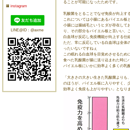
ることが可能になったためです。
instagram
乳酸菌をとることでなぜ免疫が向上す
これについては小腸にあるパイエル板
小腸には腸絨毛というヒダが存在して
LINE@ID：@axme
り、その部分をパイエル板と言いい、
白血球が反応し免疫機能が向上する仕
ただ、常に反応している白血球は全体
ったいないですねぇ
この眠れる白血球を目覚めさせるため
食べた乳酸菌が腸に送り込まれた時に
パイエル板にいかに効率よく多くの乳
「大きさの大きい生きた乳酸菌よりも
のほうが、パイエル板に入りやすく、
効率よく免疫も上がりやすい」となり