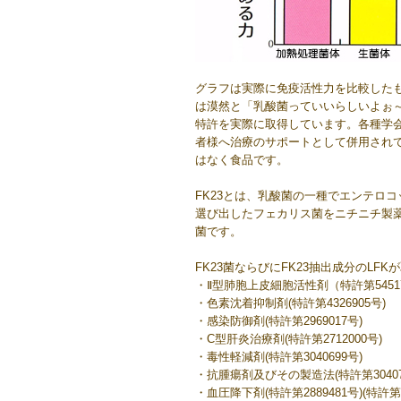
グラフは実際に免疫活性力を比較したも
は漠然と「乳酸菌っていいらしいよぉ
特許を実際に取得しています。各種学
者様へ治療のサポートとして併用されて
はなく食品です。
FK23とは、乳酸菌の一種でエンテロ
選び出したフェカリス菌をニチニチ製
菌です。
FK23菌ならびにFK23抽出成分のLF
・Ⅱ型肺胞上皮細胞活性剤（特許第5451
・色素沈着抑制剤(特許第4326905号)
・感染防御剤(特許第2969017号)
・C型肝炎治療剤(特許第2712000号)
・毒性軽減剤(特許第3040699号)
・抗腫瘍剤及びその製造法(特許第30407
・血圧降下剤(特許第2889481号)(特許第2