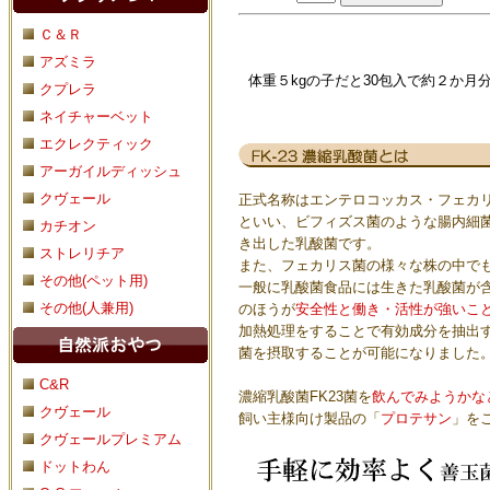
Ｃ＆Ｒ
アズミラ
体重５kgの子だと30包入で約２か月
クプレラ
ネイチャーベット
エクレクティック
アーガイルディッシュ
クヴェール
正式名称はエンテロコッカス・フェカリス 
といい、ビフィズス菌のような腸内細菌
カチオン
き出した乳酸菌です。
ストレリチア
また、フェカリス菌の様々な株の中で
その他(ペット用)
一般に乳酸菌食品には生きた乳酸菌が
その他(人兼用)
のほうが
安全性と働き・活性が強いこ
加熱処理をすることで有効成分を抽出
菌を摂取することが可能になりました
C&R
濃縮乳酸菌FK23菌を
飲んでみようかな
クヴェール
飼い主様向け製品の「
プロテサン
」を
クヴェールプレミアム
ドットわん