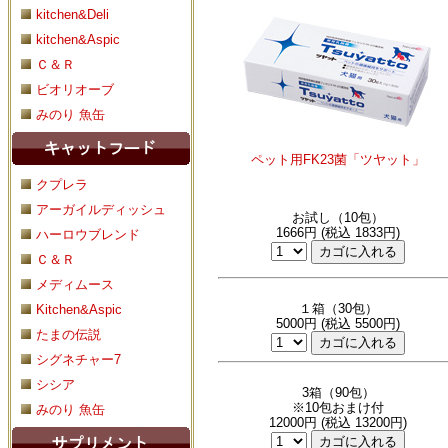
kitchen&Deli
kitchen&Aspic
Ｃ＆Ｒ
ビオリオーブ
みのり 魚缶
ペット用FK23菌「ツヤット」
クプレラ
アーガイルディッシュ
お試し（10包）
1666円 (税込 1833円)
ハーロウブレンド
Ｃ＆Ｒ
メディムース
１箱（30包）
Kitchen&Aspic
5000円 (税込 5500円)
たまの伝説
シグネチャー7
シシア
3箱（90包）
※10包おまけ付
みのり 魚缶
12000円 (税込 13200円)