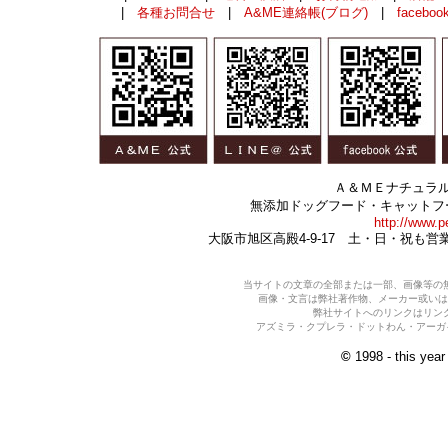
|
各種お問合せ
|
A&ME連絡帳(ブログ)
|
faceboo
Ａ＆ＭＥナチュラ
無添加ドッグフード・キャットフ
http://www.p
大阪市旭区高殿4-9-17 土・日・祝も
当サイトの文章の全部または一部、画像等の
画像・文言は弊社著作物、メーカー或いは
弊社サイトへのリンクはリン
アズミラ・クプレラ・ドットわん・アーガイ
©
1998 - this yea