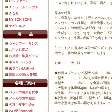
O.C.ファーム
っぷり含まれています。実際、昆布には
ナチュラルチップス
昆布の特長
きなり
１．豊富なミネラル 主要ミネラルで
NY BON BONE
ネシウム」の７種類と、微量元素であ
ヤギミルク
コバルト』の9種類の計16種です。 
で生成することができず、食物から摂取
ルシウムは、牛乳の約6.0倍も含まれて
シャンプー・リンス
2.フコイダン 昆布の成分の30～40
お手入れ用品
増やし、腸の健康をサポートします。
お掃除・消臭グッズ
キャリーバッグ
対象 ： 犬、猫
歯ブラシ(人兼用)
◆付属スプーンで 小型犬＆猫… …1/
邵氏温灸器(人兼用)
中型犬 … 1～2杯を食事の回数に
大型犬 … 2杯～ を食事の回数
（大型犬は体重9Kg毎に1杯ずつ増やし
ペットの健康と食事
※付属スプーンすりきり1杯は約1.8ｇ
◆小型犬（9Kg未満）中型犬（9～18Kg
メールで無料相談
猫や小型犬は体重の幅がありますので
各種ご変更手続き
A&ME-facebook