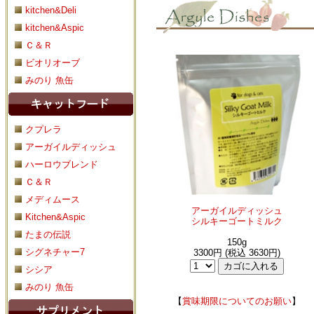
kitchen&Deli
kitchen&Aspic
Ｃ＆Ｒ
ビオリオーブ
みのり 魚缶
クプレラ
アーガイルディッシュ
ハーロウブレンド
Ｃ＆Ｒ
メディムース
アーガイルディッシュ
Kitchen&Aspic
シルキーゴートミルク
たまの伝説
150g
シグネチャー7
3300円 (税込 3630円)
シシア
みのり 魚缶
【
賞味期限についてのお願い
】