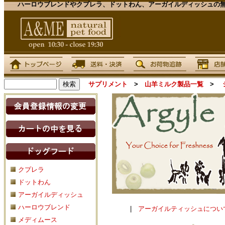
ハーロウブレンドやクプレラ、ドットわん、アーガイルディッシュの無
サプリメント
>
山羊ミルク製品一覧
>
クプレラ
ドットわん
アーガイルディッシュ
ハーロウブレンド
|
アーガイルティッシュについ
メディムース