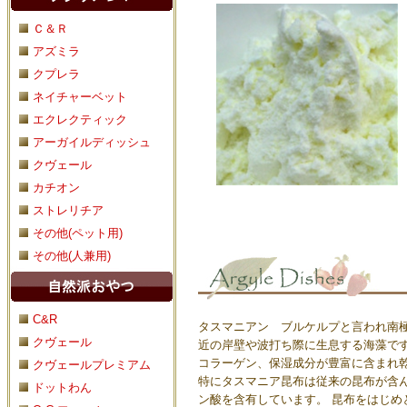
Ｃ＆Ｒ
アズミラ
クプレラ
ネイチャーベット
エクレクティック
アーガイルディッシュ
クヴェール
カチオン
ストレリチア
その他(ペット用)
その他(人兼用)
C&R
タスマニアン ブルケルプと言われ南
クヴェール
近の岸壁や波打ち際に生息する海藻で
コラーゲン、保湿成分が豊富に含まれ
クヴェールプレミアム
特にタスマニア昆布は従来の昆布が含
ドットわん
ン酸を含有しています。 昆布をはじ