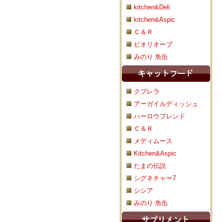
kitchen&Deli
kitchen&Aspic
Ｃ＆Ｒ
ビオリオーブ
みのり 魚缶
クプレラ
アーガイルディッシュ
ハーロウブレンド
Ｃ＆Ｒ
メディムース
Kitchen&Aspic
たまの伝説
シグネチャー7
シシア
みのり 魚缶