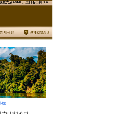
販売店A&ME。土日も出荷ＯＫ
小粒)
む犬におすすめです。