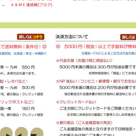
→
Ａ＆ＭＥ連絡帳(ブログ)