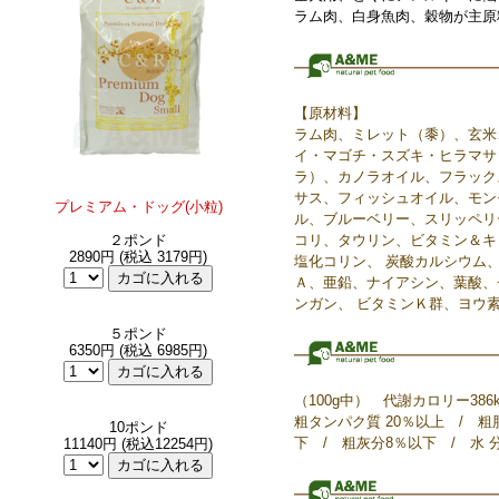
ラム肉、白身魚肉、穀物が主原
【原材料】
ラム肉、ミレット（黍）、玄米
イ・マゴチ・スズキ・ヒラマサ
ラ）、カノラオイル、フラック
サス、フィッシュオイル、モン
プレミアム・ドッグ(小粒)
ル、ブルーベリー、スリッペリ
２ポンド
コリ、タウリン、ビタミン＆キ
2890円 (税込 3179円)
塩化コリン、 炭酸カルシウム
Ａ、亜鉛、ナイアシン、葉酸、
ンガン、 ビタミンＫ群、ヨウ
５ポンド
6350円 (税込 6985円)
（100g中） 代謝カロリー386kc
粗タンパク質 20％以上 / 粗
10ポンド
下 / 粗灰分8％以下 / 水 
11140円 (税込12254円)