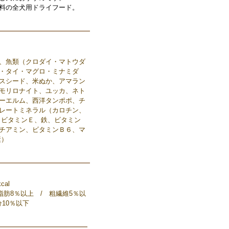
料の全犬用ドライフード。
、魚類（クロダイ・マトウダ
・タイ・マグロ・ミナミダ
スシード、米ぬか、アマラン
モリロナイト、ユッカ、ネト
ーエルム、西洋タンポポ、チ
レートミネラル（カロチン、
、ビタミンＥ、鉄、ビタミン
チアミン、ビタミンＢ６、マ
素）
al
脂肪8％以上 / 粗繊維5％以
分10％以下