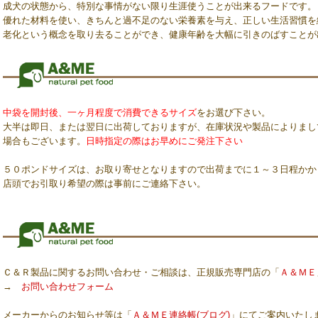
成犬の状態から、特別な事情がない限り生涯使うことが出来るフードです。
優れた材料を使い、きちんと過不足のない栄養素を与え、正しい生活習慣を
老化という概念を取り去ることができ、健康年齢を大幅に引きのばすことが
中袋を開封後、一ヶ月程度で消費できるサイズ
をお選び下さい。
大半は即日、または翌日に出荷しておりますが、在庫状況や製品によりまし
場合もございます。
日時指定の際はお早めにご発注下さい
５０ポンドサイズは、お取り寄せとなりますので出荷までに１～３日程かか
店頭でお引取り希望の際は事前にご連絡下さい。
Ｃ＆Ｒ製品に関するお問い合わせ・ご相談は、正規販売専門店の「
Ａ＆ＭＥ
→
お問い合わせフォーム
メーカーからのお知らせ等は「
Ａ＆ＭＥ連絡帳(ブログ)
」にてご案内いたし