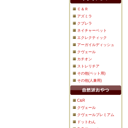
Ｃ＆Ｒ
アズミラ
クプレラ
ネイチャーベット
エクレクティック
アーガイルディッシュ
クヴェール
カチオン
ストレリチア
その他(ペット用)
その他(人兼用)
C&R
クヴェール
クヴェールプレミアム
ドットわん