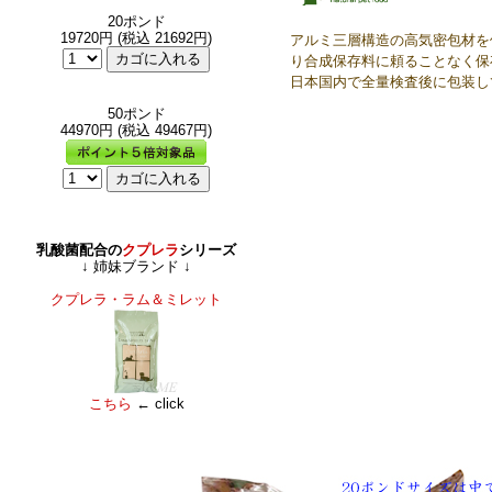
20ポンド
19720円 (税込 21692円)
アルミ三層構造の高気密包材を
り合成保存料に頼ることなく保
日本国内で全量検査後に包装し
50ポンド
44970円 (税込 49467円)
乳酸菌配合の
クプレラ
シリーズ
↓ 姉妹ブランド ↓
クプレラ・ラム＆ミレット
こちら
← click