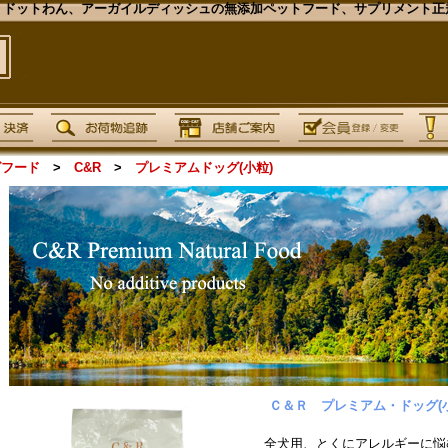
ドットわん、アーガイルディッシュの無添加ペットフード、サプリメント正規
グフード
>
C&R
>
プレミアムドッグ(小粒)
Ｃ＆Ｒ プレミアム・ドッグ(
全犬用、とくにアレルギーに悩