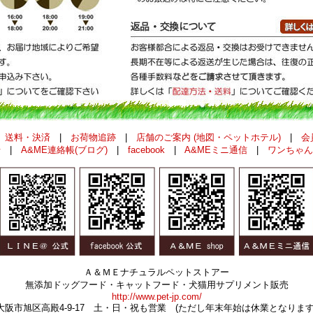
|
送料・決済
|
お荷物追跡
|
店舗のご案内 (地図・ペットホテル)
|
会
せ
|
A&ME連絡帳(ブログ)
|
facebook
|
A&MEミニ通信
|
ワンちゃん
Ａ＆ＭＥナチュラルペットストアー
無添加ドッグフード・キャットフード・犬猫用サプリメント販売
http://www.pet-jp.com/
大阪市旭区高殿4-9-17 土・日・祝も営業 (ただし年末年始は休業となります