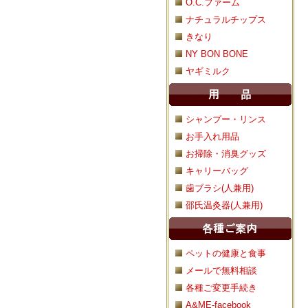
O.C.ファーム
ナチュラルチップス
きなり
NY BON BONE
ヤギミルク
シャンプー・リンス
お手入れ用品
お掃除・消臭グッズ
キャリーバッグ
歯ブラシ(人兼用)
邵氏温灸器(人兼用)
ペットの健康と食事
メールで無料相談
各種ご変更手続き
A&ME-facebook