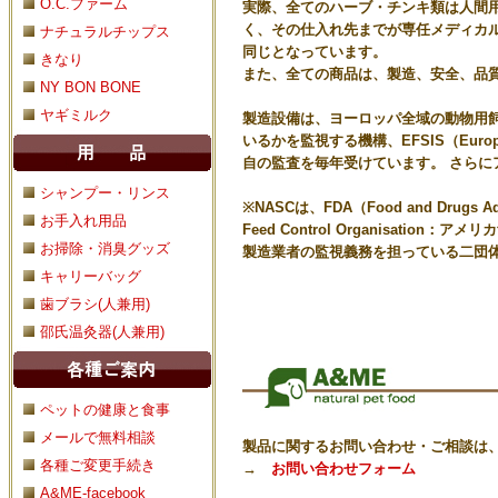
O.C.ファーム
実際、全てのハーブ・チンキ類は人間
く、その仕入れ先までが専任メディカ
ナチュラルチップス
同じとなっています。
きなり
また、全ての商品は、製造、安全、品
NY BON BONE
ヤギミルク
製造設備は、ヨーロッパ全域の動物用
いるかを監視する機構、EFSIS（European
自の監査を毎年受けています。 さらに
シャンプー・リンス
※NASCは、FDA（Food and Drugs Ad
お手入れ用品
Feed Control Organisat
お掃除・消臭グッズ
製造業者の監視義務を担っている二団
キャリーバッグ
歯ブラシ(人兼用)
邵氏温灸器(人兼用)
ペットの健康と食事
メールで無料相談
製品に関するお問い合わせ・ご相談は
各種ご変更手続き
→
お問い合わせフォーム
A&ME-facebook