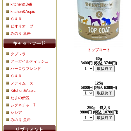
kitchen&Deli
kitchen&Aspic
Ｃ＆Ｒ
ビオリオーブ
みのり 魚缶
トップコート
クプレラ
60g
アーガイルディッシュ
3400円 (税込 3740円)
ハーロウブレンド
Ｃ＆Ｒ
メディムース
125g
5800円 (税込 6380円)
Kitchen&Aspic
たまの伝説
シグネチャー7
250g 袋入り
9800円 (税込 10780円)
シシア
みのり 魚缶