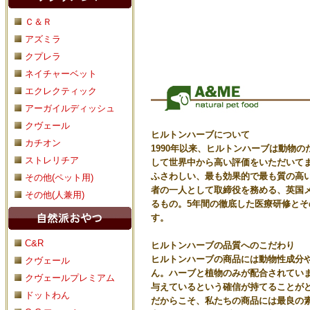
Ｃ＆Ｒ
アズミラ
クプレラ
ネイチャーベット
エクレクティック
アーガイルディッシュ
クヴェール
ヒルトンハーブについて
カチオン
1990年以来、ヒルトンハーブは動物
ストレリチア
して世界中から高い評価をいただいて
ふさわしい、最も効果的で最も質の高
その他(ペット用)
者の一人として取締役を務める、英国
その他(人兼用)
るもの。5年間の徹底した医療研修とそ
す。
C&R
ヒルトンハーブの品質へのこだわり
ヒルトンハーブの商品には動物性成分
クヴェール
ん。ハーブと植物のみが配合されてい
クヴェールプレミアム
与えているという確信が持てることが
ドットわん
だからこそ、私たちの商品には最良の