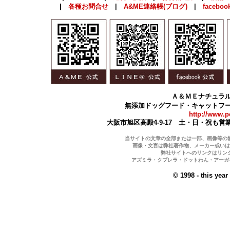
|
各種お問合せ
|
A&ME連絡帳(ブログ)
|
faceboo
Ａ＆ＭＥナチュラ
無添加ドッグフード・キャットフ
http://www.p
大阪市旭区高殿4-9-17 土・日・祝も
当サイトの文章の全部または一部、画像等の
画像・文言は弊社著作物、メーカー或いは
弊社サイトへのリンクはリン
アズミラ・クプレラ・ドットわん・アーガイ
©
1998 - this yea