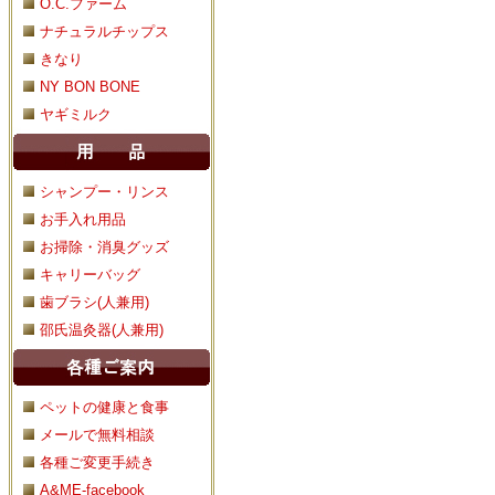
O.C.ファーム
ナチュラルチップス
きなり
NY BON BONE
ヤギミルク
シャンプー・リンス
お手入れ用品
お掃除・消臭グッズ
キャリーバッグ
歯ブラシ(人兼用)
邵氏温灸器(人兼用)
ペットの健康と食事
メールで無料相談
各種ご変更手続き
A&ME-facebook