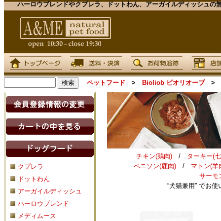
ハーロウブレンドやクプレラ、ドットわん、アーガイルディッシュの無
ペットフード
>
Bioliob ビオリオーブ
チキン(鶏肉)
/
ターキー(七
ベニソン(鹿肉)
/
マトン(羊
クプレラ
サーモン
ドットわん
“犬猫兼用” でお
アーガイルディッシュ
ハーロウブレンド
メディムース