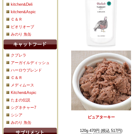
kitchen&Deli
kitchen&Aspic
Ｃ＆Ｒ
ビオリオーブ
みのり 魚缶
クプレラ
アーガイルディッシュ
ハーロウブレンド
Ｃ＆Ｒ
メディムース
Kitchen&Aspic
たまの伝説
シグネチャー7
シシア
ピュアターキー
みのり 魚缶
120g 470円 (税込 517円)