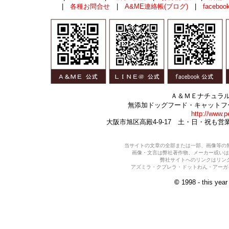
|
各種お問合せ
|
A&ME連絡帳(ブログ)
|
faceboo
Ａ＆ＭＥナチュラ
無添加ドッグフード・キャットフ
http://www.p
大阪市旭区高殿4-9-17 土・日・祝も
当サイトの文章の全部または一部、画像等の
画像・文言は弊社著作物、メーカー或いは
弊社サイトへのリンクはリン
アズミラ・クプレラ・ドットわん・アーガイ
©
1998 - this yea